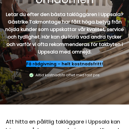
Letar du efter den bästa takläggaren i Uppsala?
Gästrike Takmontage har fått höga betyg från
nöjda kunder som uppskattar vår kvalitet, service
och tydlighet. Här kan du läsa vad andra tycker
och varför vi ofta rekommenderas för takbyten i
Uppsala med omnejd.
Få rådgivning – helt kostnadsfritt!
Alltid kostnadsfri offert med fast pris
Att hitta en pålitlig takläggare i Uppsala kan