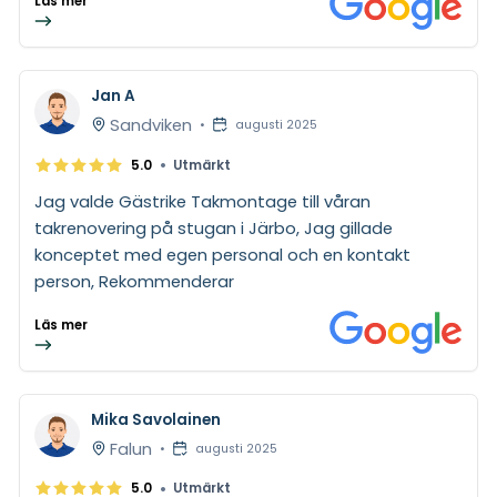
Läs mer
Jan A
Sandviken
•
augusti 2025
•
5.0
Utmärkt
Jag valde Gästrike Takmontage till våran
takrenovering på stugan i Järbo, Jag gillade
konceptet med egen personal och en kontakt
person, Rekommenderar
Läs mer
Mika Savolainen
Falun
•
augusti 2025
•
5.0
Utmärkt