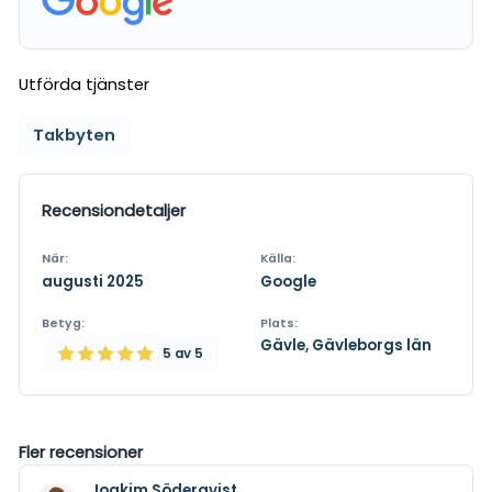
Utförda tjänster
Takbyten
Recensiondetaljer
När:
Källa:
augusti 2025
Google
Betyg:
Plats:
Gävle, Gävleborgs län
5
av 5
Fler recensioner
Joakim Söderqvist